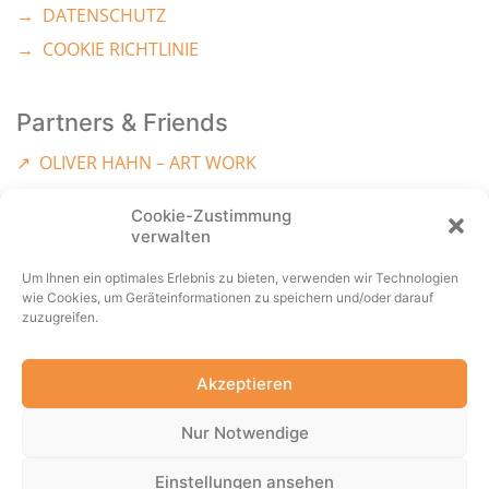
→ DATENSCHUTZ
→ COOKIE RICHTLINIE
Partners & Friends
↗︎ OLIVER HAHN – ART WORK
↗︎ KIDBROTHER
Cookie-Zustimmung
↗︎ MUSE – MUSEUMSHOPS
verwalten
↗︎ COLOBELL
Um Ihnen ein optimales Erlebnis zu bieten, verwenden wir Technologien
↗︎ NOVAK SIEBDRUCK
wie Cookies, um Geräteinformationen zu speichern und/oder darauf
zuzugreifen.
↗︎ THEE BALANCER – FILMMUSIK
Akzeptieren
Nur Notwendige
Einstellungen ansehen